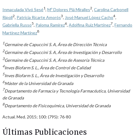
1
2
Inmaculada Vivó Sesé
,
Mª Dolores Plá Miralles
,
Carolina Carbonell
2
3
4
Ripoll
,
Patricia Ricarte Amorós
,
José Manuel López Cacho
,
5
6
7
Gabriella Russo
,
Paloma Ramírez
,
Adolfina Ruiz Martínez
,
Fernando
8
Martínez-Martínez
1
Germaine de Capuccini S. A, Área de Dirección Técnica
2
Germaine de Capuccini S. A, Área de Investigación y Desarrollo
3
Germaine de Capuccini S. A, Área de Asesoría Técnica
4
Inves Biofarm S. L., Área de Control de Calidad
5
Inves Biofarm S. L., Área de Investigación y Desarrollo
6
Máster de la Universidad de Granada
7
Departamento de Farmacia y Tecnología Farmacéutica, Universidad
de Granada
8
Departamento de Fisicoquímica, Universidad de Granada
Actual. Med. 2015; 100: (795): 76-80
Últimas Publicaciones