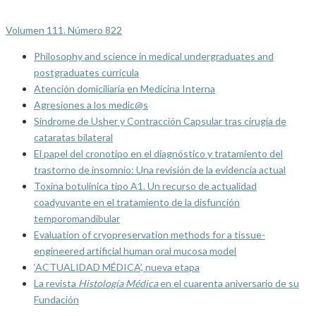
Volumen 111. Número 822
Philosophy and science in medical undergraduates and
postgraduates curricula
Atención domiciliaria en Medicina Interna
Agresiones a los medic@s
Síndrome de Usher y Contracción Capsular tras cirugía de
cataratas bilateral
El papel del cronotipo en el diagnóstico y tratamiento del
trastorno de insomnio: Una revisión de la evidencia actual
Toxina botulínica tipo A1. Un recurso de actualidad
coadyuvante en el tratamiento de la disfunción
temporomandibular
Evaluation of cryopreservation methods for a tissue-
engineered artificial human oral mucosa model
‘ACTUALIDAD MÉDICA’, nueva etapa
La revista
Histología Médica
en el cuarenta aniversario de su
Fundación