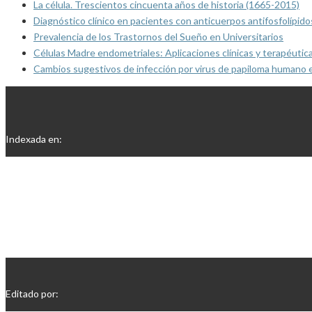
La célula. Trescientos cincuenta años de historia (1665-2015)
Diagnóstico clínico en pacientes con anticuerpos antifosfolípido
Prevalencia de los Trastornos del Sueño en Universitarios
Células Madre endometriales: Aplicaciones clínicas y terapéutic
Cambios sugestivos de infección por virus de papiloma humano 
Indexada en:
Editado por: