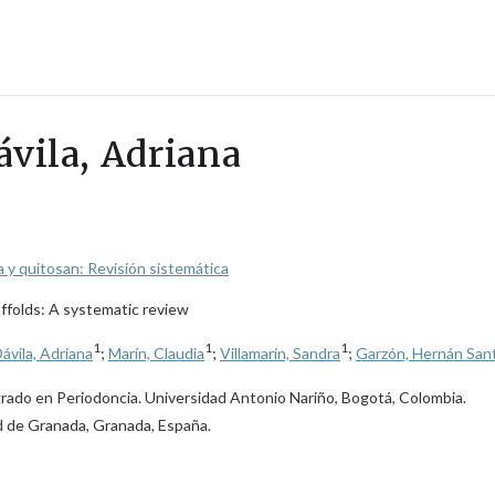
ávila, Adriana
a y quitosan: Revisión sistemática
caffolds: A systematic review
1
1
1
ávila, Adriana
;
Marín, Claudia
;
Villamarín, Sandra
;
Garzón, Hernán San
rado en Periodoncia. Universidad Antonio Nariño, Bogotá, Colombia.
d de Granada, Granada, España.