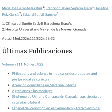
1
1
María José Aróstegui Ruiz
;
Francisco Javier Segarra Isern
;
Josefina
2
1
Ruiz García
;
Eduard Estivill Sancho
1. Clínica del Sueño Estivill, Barcelona, España
2. Hospital Universitario Virgen de las Nieves, Granada
Actual Med.2026;111(822): 26-32
Últimas Publicaciones
Volumen 111. Número 822
Philosophy and science in medical undergraduates and
postgraduates curricula
Atención domiciliaria en Medicina Interna
Agresiones a los medic@s
Síndrome de Usher y Contracción Capsular tras cirugía de
cataratas bilateral
El papel del cronotipo en el diagnóstico y tratamiento del