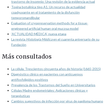
trastorno de insomnio: Una revisión de la evidencia actual
Toxina botulínica tipo A1. Un recurso de actualidad
coadyuvante en el tratamiento de la disfunción
temporomandibular
Evaluation of cryopreservation methods for a tissue-
engineered artificial human oral mucosa model
‘ACTUALIDAD MÉDICA’, nueva etapa
La revista
Histología Médica
en el cuarenta aniversario de su
Fundación
Más consultados
La célula. Trescientos cincuenta años de historia (1665-2015)
Diagnóstico clínico en pacientes con anticuerpos
antifosfolípidos positivos
Prevalencia de los Trastornos del Sueño en Universitarios
Células Madre endometriales: Aplicaciones clínicas y
terapéuticas
Cambios sugestivos de infección por virus de papiloma humano