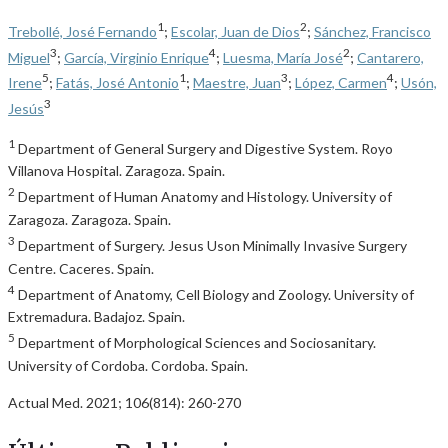
1
2
Trebollé, José Fernando
;
Escolar, Juan de Dios
;
Sánchez, Francisco
3
4
2
Miguel
;
García, Virginio Enrique
;
Luesma, María José
;
Cantarero,
5
1
3
4
Irene
;
Fatás, José Antonio
;
Maestre, Juan
;
López, Carmen
;
Usón,
3
Jesús
1
Department of General Surgery and Digestive System. Royo
Villanova Hospital. Zaragoza. Spain.
2
Department of Human Anatomy and Histology. University of
Zaragoza. Zaragoza. Spain.
3
Department of Surgery. Jesus Uson Minimally Invasive Surgery
Centre. Caceres. Spain.
4
Department of Anatomy, Cell Biology and Zoology. University of
Extremadura. Badajoz. Spain.
5
Department of Morphological Sciences and Sociosanitary.
University of Cordoba. Cordoba. Spain.
Actual Med. 2021; 106(814): 260-270