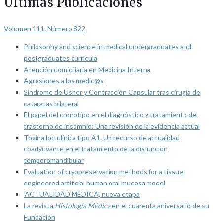
Últimas Publicaciones
Volumen 111. Número 822
Philosophy and science in medical undergraduates and
postgraduates curricula
Atención domiciliaria en Medicina Interna
Agresiones a los medic@s
Síndrome de Usher y Contracción Capsular tras cirugía de
cataratas bilateral
El papel del cronotipo en el diagnóstico y tratamiento del
trastorno de insomnio: Una revisión de la evidencia actual
Toxina botulínica tipo A1. Un recurso de actualidad
coadyuvante en el tratamiento de la disfunción
temporomandibular
Evaluation of cryopreservation methods for a tissue-
engineered artificial human oral mucosa model
‘ACTUALIDAD MÉDICA’, nueva etapa
La revista
Histología Médica
en el cuarenta aniversario de su
Fundación