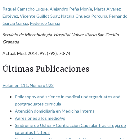
Raquel Camacho Luque
,
Alejandro Peña Monje
,
Marta Álvarez
Estévez
,
Vicente Guillot Suay
,
Natalia Chueca Porcuna
,
Fernando
García García
,
Federico García
Servicio de Microbiología. Hospital Universitario San Cecilio.
Granada
Actual. Med. 2014; 99: (792): 70-74
Últimas Publicaciones
Volumen 111. Número 822
Philosophy and science in medical undergraduates and
postgraduates curricula
Atención domiciliaria en Medicina Interna
Agresiones a los medic@s
Síndrome de Usher y Contracción Capsular tras cirugía de
cataratas bilateral