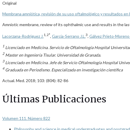
Original
Membrana amniótica, revisión de su uso oftalmológico y resultados en 
Amniotic membrane, review of its ophthalmic use and results in the las
1, 2*
3
Lacorzana-Rodríguez J.
,
García-Serrano J.L.
,
Gálvez Prieto-Moreno
1
Licenciado en Medicina. Servicio de Oftalmología Hospital Universita
2
Master en Ingeniería Tisular. Universidad de Granada.
3
Licenciado en Medicina. Jefe de Servicio Oftalmología Hospital Univer
4
Graduada en Periodismo. Especializada en investigación científica
Actual. Med. 2018; 103: (804): 82-86
Últimas Publicaciones
Volumen 111. Número 822
Philosophy and science in medical undergraduates and postgrad