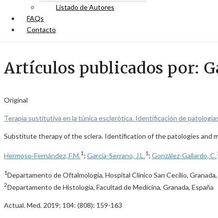
Listado de Autores
FAQs
Contacto
Artículos publicados por: Ga
Original
Terapia sustitutiva en la túnica esclerótica. Identificación de patolog
Substitute therapy of the sclera. Identification of the patologies and
1
1
Hermoso-Fernández, F.M.
;
García-Serrano, J.L.
;
González-Gallardo, C.
1
Departamento de Oftalmología, Hospital Clínico San Cecilio, Granada
2
Departamento de Histología, Facultad de Medicina, Granada, España
Actual. Med. 2019; 104: (808): 159-163