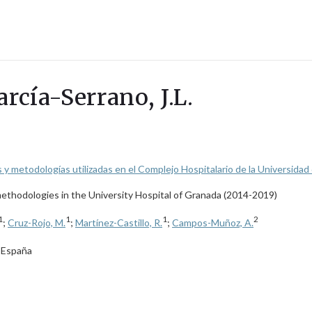
rcía-Serrano, J.L.
ías y metodologías utilizadas en el Complejo Hospitalario de la Universid
 methodologies in the University Hospital of Granada (2014-2019)
1
1
1
2
;
Cruz-Rojo, M.
;
Martínez-Castillo, R.
;
Campos-Muñoz, A.
, España