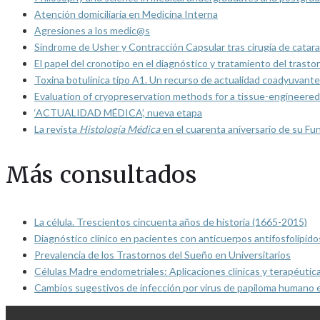
Atención domiciliaria en Medicina Interna
Agresiones a los medic@s
Síndrome de Usher y Contracción Capsular tras cirugía de catarat
El papel del cronotipo en el diagnóstico y tratamiento del trasto
Toxina botulínica tipo A1. Un recurso de actualidad coadyuvante
Evaluation of cryopreservation methods for a tissue-engineered 
‘ACTUALIDAD MÉDICA’, nueva etapa
La revista
Histología Médica
en el cuarenta aniversario de su Fu
Más consultados
La célula. Trescientos cincuenta años de historia (1665-2015)
Diagnóstico clínico en pacientes con anticuerpos antifosfolípido
Prevalencia de los Trastornos del Sueño en Universitarios
Células Madre endometriales: Aplicaciones clínicas y terapéutic
Cambios sugestivos de infección por virus de papiloma humano 