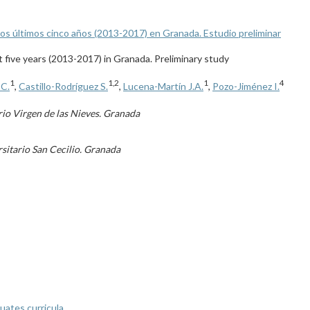
los últimos cinco años (2013-2017) en Granada. Estudio preliminar
t five years (2013-2017) in Granada. Preliminary study
1
1,2
1
4
 C.
,
Castillo-Rodríguez S.
,
Lucena-Martín J.A.
,
Pozo-Jiménez I.
rio Virgen de las Nieves. Granada
sitario San Cecilio. Granada
uates curricula