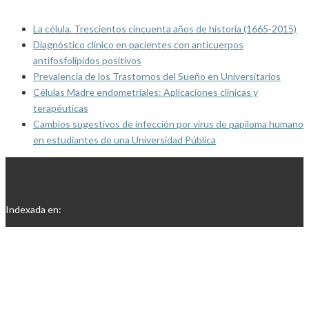
La célula. Trescientos cincuenta años de historia (1665-2015)
Diagnóstico clínico en pacientes con anticuerpos
antifosfolípidos positivos
Prevalencia de los Trastornos del Sueño en Universitarios
Células Madre endometriales: Aplicaciones clínicas y
terapéuticas
Cambios sugestivos de infección por virus de papiloma humano
en estudiantes de una Universidad Pública
Indexada en: