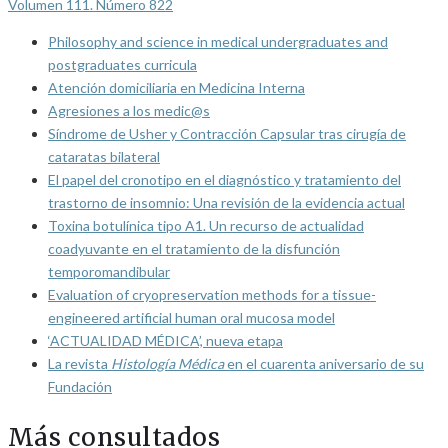
Volumen 111. Número 822
Philosophy and science in medical undergraduates and
postgraduates curricula
Atención domiciliaria en Medicina Interna
Agresiones a los medic@s
Síndrome de Usher y Contracción Capsular tras cirugía de
cataratas bilateral
El papel del cronotipo en el diagnóstico y tratamiento del
trastorno de insomnio: Una revisión de la evidencia actual
Toxina botulínica tipo A1. Un recurso de actualidad
coadyuvante en el tratamiento de la disfunción
temporomandibular
Evaluation of cryopreservation methods for a tissue-
engineered artificial human oral mucosa model
‘ACTUALIDAD MÉDICA’, nueva etapa
La revista
Histología Médica
en el cuarenta aniversario de su
Fundación
Más consultados