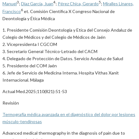
3
4
5
Manuel
;
Díaz García, Juan
;
Pérez Chica, Gerardo
;
Miralles Linares,
6
Francisco
et. Comisión Científica X Congreso Nacional de
Deontología y Ética Médica
1. Presidente Comisión Deontología y Etica del Consejo Andaluz de
Colegio de Médicos y del Colegio de Médicos de Jaén
2. Vicepresidenta I CGCOM
3. Secretario General Técnico-Letrado del CACM
4. Delegado de Protección de Datos. Servicio Andaluz de Salud
5. Presidente del COM Jaén
6. Jefe de Servicio de Medicina Interna. Hospita Vithas Xanit
Internacional. Málaga
Actual Med.2025;110(821):51-53
Revisión
Termografía médica avanzada en el diagnóstico del dolor por lesiones
músculo-tendinosas
Advanced medical thermography in the diagnosis of pain due to