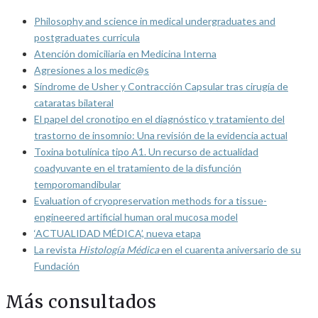
Philosophy and science in medical undergraduates and
postgraduates curricula
Atención domiciliaria en Medicina Interna
Agresiones a los medic@s
Síndrome de Usher y Contracción Capsular tras cirugía de
cataratas bilateral
El papel del cronotipo en el diagnóstico y tratamiento del
trastorno de insomnio: Una revisión de la evidencia actual
Toxina botulínica tipo A1. Un recurso de actualidad
coadyuvante en el tratamiento de la disfunción
temporomandibular
Evaluation of cryopreservation methods for a tissue-
engineered artificial human oral mucosa model
‘ACTUALIDAD MÉDICA’, nueva etapa
La revista
Histología Médica
en el cuarenta aniversario de su
Fundación
Más consultados