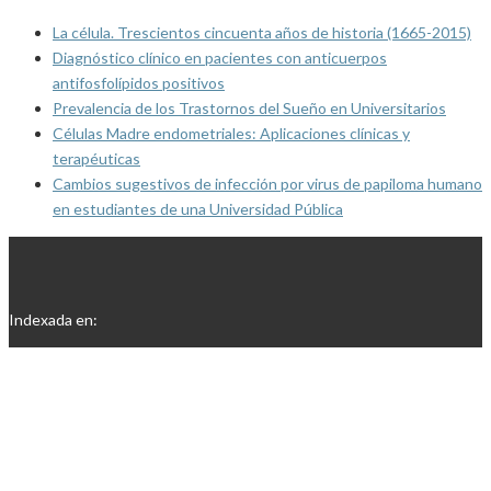
La célula. Trescientos cincuenta años de historia (1665-2015)
Diagnóstico clínico en pacientes con anticuerpos
antifosfolípidos positivos
Prevalencia de los Trastornos del Sueño en Universitarios
Células Madre endometriales: Aplicaciones clínicas y
terapéuticas
Cambios sugestivos de infección por virus de papiloma humano
en estudiantes de una Universidad Pública
Indexada en: