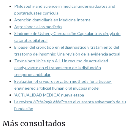
Philosophy and science in medical undergraduates and
postgraduates curricula
Atención domiciliaria en Medicina Interna
Agresiones a los medic@s
Síndrome de Usher y Contracción Capsular tras cirugía de
cataratas bilateral
El papel del cronotipo en el diagnóstico y tratamiento del
trastorno de insomnio: Una revisión de la evidencia actual
Toxina botulínica tipo A1. Un recurso de actualidad
coadyuvante en el tratamiento de la disfunción
temporomandibular
Evaluation of cryopreservation methods for a tissue-
engineered artificial human oral mucosa model
‘ACTUALIDAD MÉDICA’, nueva etapa
La revista
Histología Médica
en el cuarenta aniversario de su
Fundación
Más consultados