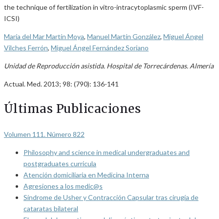
the technique of fertilization in vitro-intracytoplasmic sperm (IVF-
ICSI)
María del Mar Martín Moya
,
Manuel Martín González
,
Miguel Ángel
Vilches Ferrón
,
Miguel Ángel Fernández Soriano
Unidad de Reproducción asistida. Hospital de Torrecárdenas. Almería
Actual. Med. 2013; 98: (790): 136-141
Últimas Publicaciones
Volumen 111. Número 822
Philosophy and science in medical undergraduates and
postgraduates curricula
Atención domiciliaria en Medicina Interna
Agresiones a los medic@s
Síndrome de Usher y Contracción Capsular tras cirugía de
cataratas bilateral