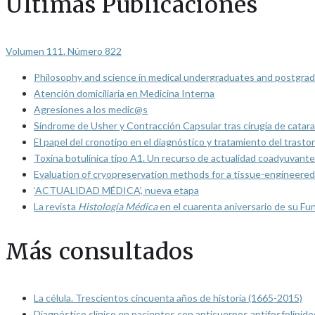
Últimas Publicaciones
Volumen 111. Número 822
Philosophy and science in medical undergraduates and postgrad
Atención domiciliaria en Medicina Interna
Agresiones a los medic@s
Síndrome de Usher y Contracción Capsular tras cirugía de catarat
El papel del cronotipo en el diagnóstico y tratamiento del trasto
Toxina botulínica tipo A1. Un recurso de actualidad coadyuvante
Evaluation of cryopreservation methods for a tissue-engineered 
‘ACTUALIDAD MÉDICA’, nueva etapa
La revista
Histología Médica
en el cuarenta aniversario de su Fu
Más consultados
La célula. Trescientos cincuenta años de historia (1665-2015)
Diagnóstico clínico en pacientes con anticuerpos antifosfolípido