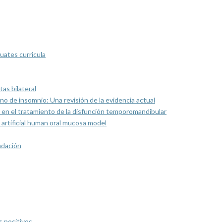
uates curricula
as bilateral
rno de insomnio: Una revisión de la evidencia actual
 en el tratamiento de la disfunción temporomandibular
artificial human oral mucosa model
ndación
s positivos