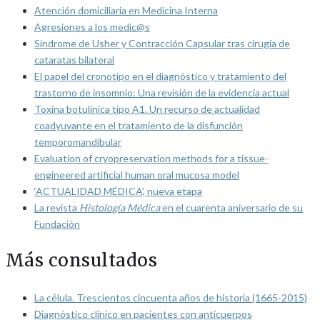
Atención domiciliaria en Medicina Interna
Agresiones a los medic@s
Síndrome de Usher y Contracción Capsular tras cirugía de
cataratas bilateral
El papel del cronotipo en el diagnóstico y tratamiento del
trastorno de insomnio: Una revisión de la evidencia actual
Toxina botulínica tipo A1. Un recurso de actualidad
coadyuvante en el tratamiento de la disfunción
temporomandibular
Evaluation of cryopreservation methods for a tissue-
engineered artificial human oral mucosa model
‘ACTUALIDAD MÉDICA’, nueva etapa
La revista
Histología Médica
en el cuarenta aniversario de su
Fundación
Más consultados
La célula. Trescientos cincuenta años de historia (1665-2015)
Diagnóstico clínico en pacientes con anticuerpos