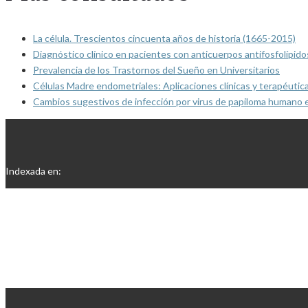
La célula. Trescientos cincuenta años de historia (1665-2015)
Diagnóstico clínico en pacientes con anticuerpos antifosfolípido
Prevalencia de los Trastornos del Sueño en Universitarios
Células Madre endometriales: Aplicaciones clínicas y terapéutic
Cambios sugestivos de infección por virus de papiloma humano 
Indexada en: