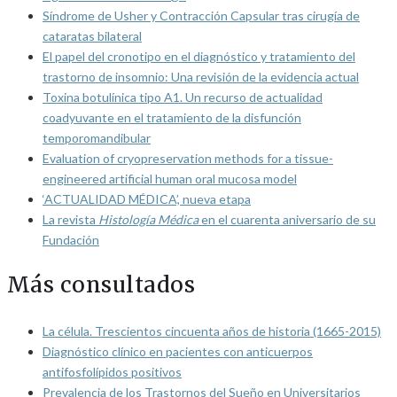
Síndrome de Usher y Contracción Capsular tras cirugía de
cataratas bilateral
El papel del cronotipo en el diagnóstico y tratamiento del
trastorno de insomnio: Una revisión de la evidencia actual
Toxina botulínica tipo A1. Un recurso de actualidad
coadyuvante en el tratamiento de la disfunción
temporomandibular
Evaluation of cryopreservation methods for a tissue-
engineered artificial human oral mucosa model
‘ACTUALIDAD MÉDICA’, nueva etapa
La revista
Histología Médica
en el cuarenta aniversario de su
Fundación
Más consultados
La célula. Trescientos cincuenta años de historia (1665-2015)
Diagnóstico clínico en pacientes con anticuerpos
antifosfolípidos positivos
Prevalencia de los Trastornos del Sueño en Universitarios