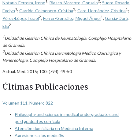
1
2
Notario-Ferreira, Irene
;
Blasco-Morente, Gonzalo
;
Suero-Rosario,
1
2
1
Evelyn
;
Garrido-Colmenero, Cristina
;
Caro-Hernández, Cristina
;
2
1
Pérez-López, Israel
;
Ferrer-González, Miguel Ángel
;
García-Durá,
2
Elia
1
Unidad de Gestión Clínica de Reumatología. Complejo Hospitalario
de Granada.
2
Unidad de Gestión Clínica Dermatología Médico Quirúrgica y
Venereología. Complejo Hospitalario de Granada.
Actual. Med. 2015; 100: (794): 49-50
Últimas Publicaciones
Volumen 111. Número 822
Philosophy and science in medical undergraduates and
postgraduates curricula
Atención domiciliaria en Medicina Interna
Agresiones a los medic@s