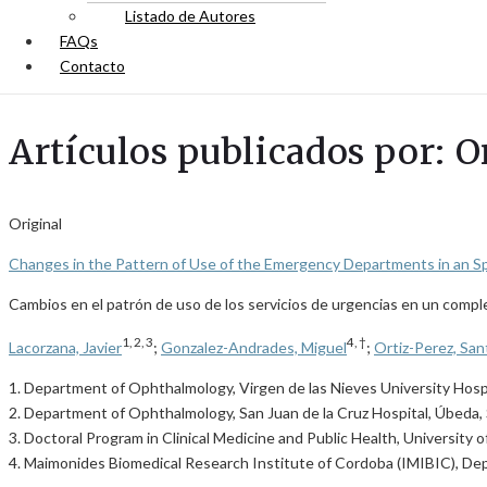
Listado de Autores
FAQs
Contacto
Artículos publicados por: O
Original
Changes in the Pattern of Use of the Emergency Departments in an 
Cambios en el patrón de uso de los servicios de urgencias en un comp
1, 2, 3
4, †
Lacorzana, Javier
;
Gonzalez-Andrades, Miguel
;
Ortiz-Perez, San
1. Department of Ophthalmology, Virgen de las Nieves University Hospi
2. Department of Ophthalmology, San Juan de la Cruz Hospital, Úbeda, 
3. Doctoral Program in Clinical Medicine and Public Health, University o
4. Maimonides Biomedical Research Institute of Cordoba (IMIBIC), Dep