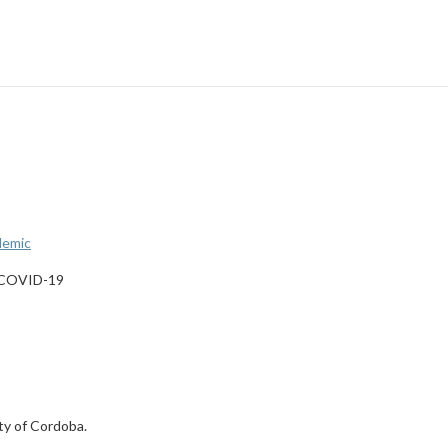
demic
de COVID-19
ty of Cordoba.