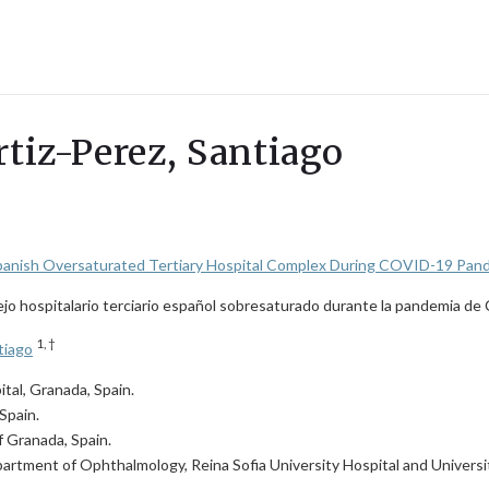
rtiz-Perez, Santiago
Spanish Oversaturated Tertiary Hospital Complex During COVID-19 Pan
lejo hospitalario terciario español sobresaturado durante la pandemia 
1, †
tiago
tal, Granada, Spain.
Spain.
f Granada, Spain.
artment of Ophthalmology, Reina Sofia University Hospital and Universi