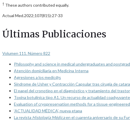
†
These authors contributed equally.
Actual Med.2022;107(815):27-33
Últimas Publicaciones
Volumen 111. Número 822
Philosophy and science in medical undergraduates and postgrad
Atención domiciliaria en Medicina Interna
Agresiones a los medic@s
Síndrome de Usher y Contracción Capsular tras cirugía de catarat
El papel del cronotipo en el diagnóstico y tratamiento del trasto
Toxina botulínica tipo A1. Un recurso de actualidad coadyuvante
Evaluation of cryopreservation methods for a tissue-engineered 
‘ACTUALIDAD MÉDICA’, nueva etapa
La revista
Histología Médica
en el cuarenta aniversario de su Fu