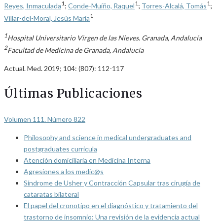
1
1
1
Reyes, Inmaculada
;
Conde-Muíño, Raquel
;
Torres-Alcalá, Tomás
;
1
Villar-del-Moral, Jesús María
1
Hospital Universitario Virgen de las Nieves. Granada, Andalucía
2
Facultad de Medicina de Granada, Andalucía
Actual. Med. 2019; 104: (807): 112-117
Últimas Publicaciones
Volumen 111. Número 822
Philosophy and science in medical undergraduates and
postgraduates curricula
Atención domiciliaria en Medicina Interna
Agresiones a los medic@s
Síndrome de Usher y Contracción Capsular tras cirugía de
cataratas bilateral
El papel del cronotipo en el diagnóstico y tratamiento del
trastorno de insomnio: Una revisión de la evidencia actual