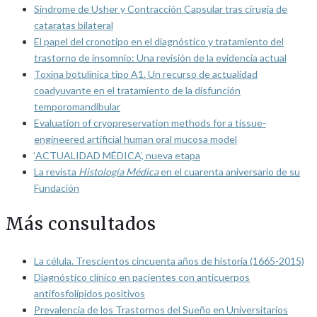
Síndrome de Usher y Contracción Capsular tras cirugía de
cataratas bilateral
El papel del cronotipo en el diagnóstico y tratamiento del
trastorno de insomnio: Una revisión de la evidencia actual
Toxina botulínica tipo A1. Un recurso de actualidad
coadyuvante en el tratamiento de la disfunción
temporomandibular
Evaluation of cryopreservation methods for a tissue-
engineered artificial human oral mucosa model
‘ACTUALIDAD MÉDICA’, nueva etapa
La revista
Histología Médica
en el cuarenta aniversario de su
Fundación
Más consultados
La célula. Trescientos cincuenta años de historia (1665-2015)
Diagnóstico clínico en pacientes con anticuerpos
antifosfolípidos positivos
Prevalencia de los Trastornos del Sueño en Universitarios