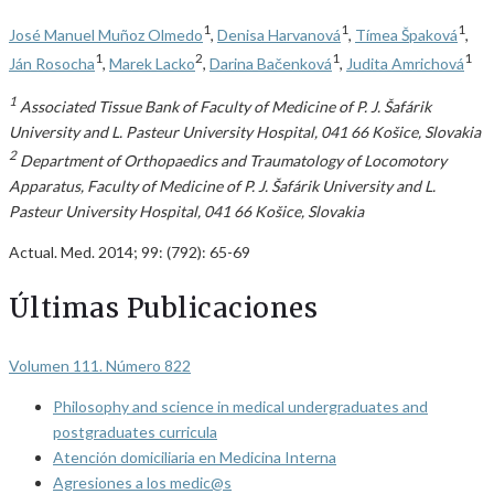
1
1
1
José Manuel Muñoz Olmedo
,
Denisa Harvanová
,
Tímea Špaková
,
1
2
1
1
Ján Rosocha
,
Marek Lacko
,
Darina Bačenková
,
Judita Amrichová
1
Associated Tissue Bank of Faculty of Medicine of P. J. Šafárik
University and L. Pasteur University Hospital, 041 66 Košice, Slovakia
2
Department of Orthopaedics and Traumatology of Locomotory
Apparatus, Faculty of Medicine of P. J. Šafárik University and L.
Pasteur University Hospital, 041 66 Košice, Slovakia
Actual. Med. 2014; 99: (792): 65-69
Últimas Publicaciones
Volumen 111. Número 822
Philosophy and science in medical undergraduates and
postgraduates curricula
Atención domiciliaria en Medicina Interna
Agresiones a los medic@s