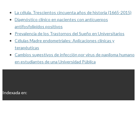
La célula. Trescientos cincuenta años de historia (1665-2015)
Diagnóstico clínico en pacientes con anticuerpos
antifosfolípidos positivos
Prevalencia de los Trastornos del Sueño en Universitarios
Células Madre endometriales: Aplicaciones clínicas y
terapéuticas
Cambios sugestivos de infección por virus de papiloma humano
en estudiantes de una Universidad Pública
Indexada en: