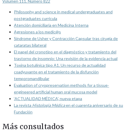
Volumen 111. Número 822
Philosophy and science in medical undergraduates and
postgraduates curricula
Atención domiciliaria en Medicina Interna
Agresiones a los medic@s
Síndrome de Usher y Contracción Capsular tras cirugía de
cataratas bilateral
El papel del cronotipo en el diagnóstico y tratamiento del
trastorno de insomnio: Una revisión de la evidencia actual
Toxina botulínica tipo A1. Un recurso de actualidad
coadyuvante en el tratamiento de la disfunción
temporomandibular
Evaluation of cryopreservation methods for a tissue-
engineered artificial human oral mucosa model
‘ACTUALIDAD MÉDICA’, nueva etapa
La revista
Histología Médica
en el cuarenta aniversario de su
Fundación
Más consultados