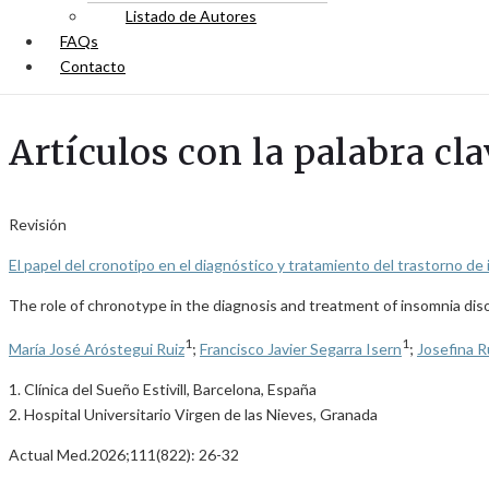
Listado de Autores
FAQs
Contacto
Artículos con la palabra c
Revisión
El papel del cronotipo en el diagnóstico y tratamiento del trastorno de 
The role of chronotype in the diagnosis and treatment of insomnia dis
1
1
María José Aróstegui Ruiz
;
Francisco Javier Segarra Isern
;
Josefina R
1. Clínica del Sueño Estivill, Barcelona, España
2. Hospital Universitario Virgen de las Nieves, Granada
Actual Med.2026;111(822): 26-32