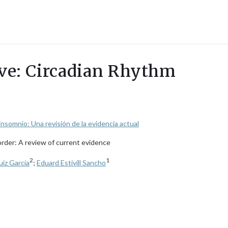
lave: Circadian Rhythm
insomnio: Una revisión de la evidencia actual
order: A review of current evidence
2
1
uiz García
;
Eduard Estivill Sancho