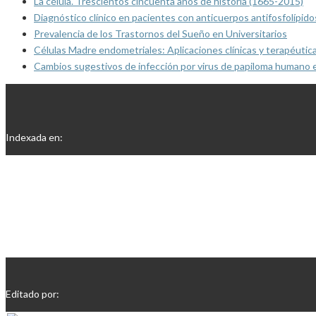
La célula. Trescientos cincuenta años de historia (1665-2015)
Diagnóstico clínico en pacientes con anticuerpos antifosfolípido
Prevalencia de los Trastornos del Sueño en Universitarios
Células Madre endometriales: Aplicaciones clínicas y terapéutic
Cambios sugestivos de infección por virus de papiloma humano 
Indexada en:
Editado por: