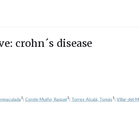
ve: crohn´s disease
1
1
1
Inmaculada
;
Conde-Muíño, Raquel
;
Torres-Alcalá, Tomás
;
Villar-del-M