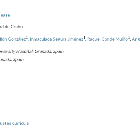
sease
ad de Crohn
1
1
1
lón González
,
Inmaculada Segura Jiménez
,
Raquel Conde Muíño
,
Áng
iversity Hospital. Granada. Spain.
anada. Spain
uates curricula