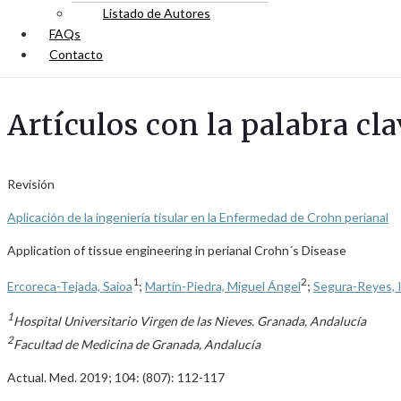
Listado de Autores
FAQs
Contacto
Artículos con la palabra cla
Revisión
Aplicación de la ingeniería tisular en la Enfermedad de Crohn perianal
Application of tissue engineering in perianal Crohn´s Disease
1
2
Ercoreca-Tejada, Saioa
;
Martín-Piedra, Miguel Ángel
;
Segura-Reyes, 
1
Hospital Universitario Virgen de las Nieves. Granada, Andalucía
2
Facultad de Medicina de Granada, Andalucía
Actual. Med. 2019; 104: (807): 112-117