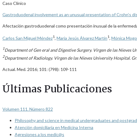
Caso Clínico
Gastroduodenal involvement as an unusual presentation of Crohn’s di
Afectación gastroduodenal como presentación inusual de la enfermed
1
1
Carlos San Miguel Méndez
,
María Jesús Álvarez Martín
,
Mónica Mogol
1
Department of Gen eral and Digestive Surgery. Virgen de las Nieves Un
2
Department of Radiology. Virgen de las Nieves University Hospital. Gr
Actual. Med. 2016; 101: (798): 109-111
Últimas Publicaciones
Volumen 111. Número 822
Philosophy and science in medical undergraduates and postgrad
Atención domiciliaria en Medicina Interna
Agresiones a los medic@s