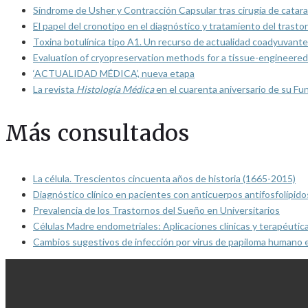
Síndrome de Usher y Contracción Capsular tras cirugía de catarat
El papel del cronotipo en el diagnóstico y tratamiento del trasto
Toxina botulínica tipo A1. Un recurso de actualidad coadyuvante
Evaluation of cryopreservation methods for a tissue-engineered 
‘ACTUALIDAD MÉDICA’, nueva etapa
La revista
Histología Médica
en el cuarenta aniversario de su Fu
Más consultados
La célula. Trescientos cincuenta años de historia (1665-2015)
Diagnóstico clínico en pacientes con anticuerpos antifosfolípido
Prevalencia de los Trastornos del Sueño en Universitarios
Células Madre endometriales: Aplicaciones clínicas y terapéutic
Cambios sugestivos de infección por virus de papiloma humano 