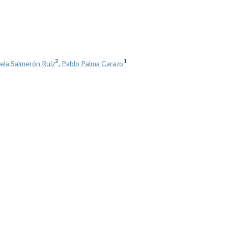
2
1
ela Salmerón Ruíz
,
Pablo Palma Carazo