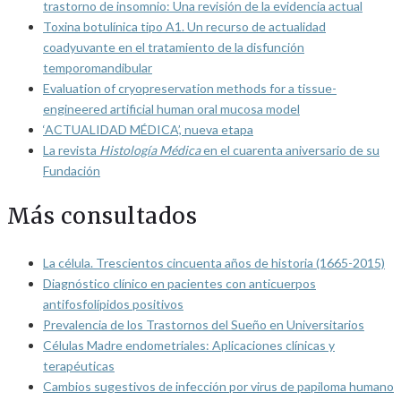
trastorno de insomnio: Una revisión de la evidencia actual
Toxina botulínica tipo A1. Un recurso de actualidad
coadyuvante en el tratamiento de la disfunción
temporomandibular
Evaluation of cryopreservation methods for a tissue-
engineered artificial human oral mucosa model
‘ACTUALIDAD MÉDICA’, nueva etapa
La revista
Histología Médica
en el cuarenta aniversario de su
Fundación
Más consultados
La célula. Trescientos cincuenta años de historia (1665-2015)
Diagnóstico clínico en pacientes con anticuerpos
antifosfolípidos positivos
Prevalencia de los Trastornos del Sueño en Universitarios
Células Madre endometriales: Aplicaciones clínicas y
terapéuticas
Cambios sugestivos de infección por virus de papiloma humano