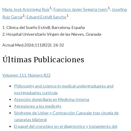
1
1
María José Aróstegui Ruiz
;
Francisco Javier Segarra Isern
;
Josefina
2
1
Ruiz García
;
Eduard Estivill Sancho
1. Clínica del Sueño Estivill, Barcelona, España
2. Hospital Universitario Virgen de las Nieves, Granada
Actual Med.2026;111(822): 26-32
Últimas Publicaciones
Volumen 111. Número 822
Philosophy and science in medical undergraduates and
postgraduates curricula
Atención domiciliaria en Medicina Interna
Agresiones a los medic@s
Síndrome de Usher y Contracción Capsular tras cirugía de
cataratas bilateral
El papel del cronotipo en el diagnóstico y tratamiento del