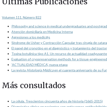
Últimas Publicaciones
Volumen 111. Número 822
Philosophy and science in medical undergraduates and postgrad
Atención domiciliaria en Medicina Interna
Agresiones a los medic@s
Síndrome de Usher y Contracción Capsular tras cirugía de catarat
El papel del cronotipo en el diagnóstico y tratamiento del trasto
Toxina botulínica tipo A1. Un recurso de actualidad coadyuvante
Evaluation of cryopreservation methods for a tissue-engineered 
‘ACTUALIDAD MÉDICA’, nueva etapa
La revista
Histología Médica
en el cuarenta aniversario de su Fu
Más consultados
La célula. Trescientos cincuenta años de historia (1665-2015)
Diagnóstico clínico en pacientes con anticuerpos antifosfolípido