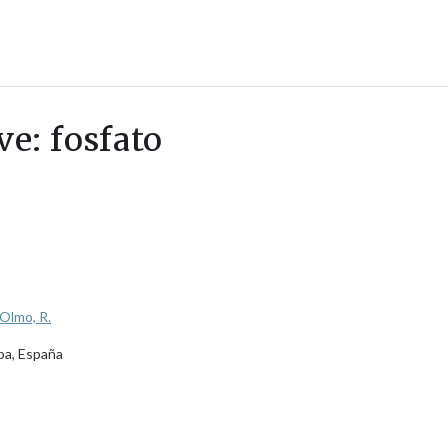
ve: fosfato
Olmo, R.
ba, España