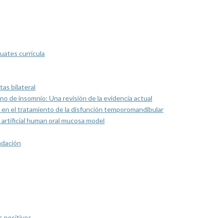
uates curricula
as bilateral
rno de insomnio: Una revisión de la evidencia actual
 en el tratamiento de la disfunción temporomandibular
artificial human oral mucosa model
ndación
s positivos