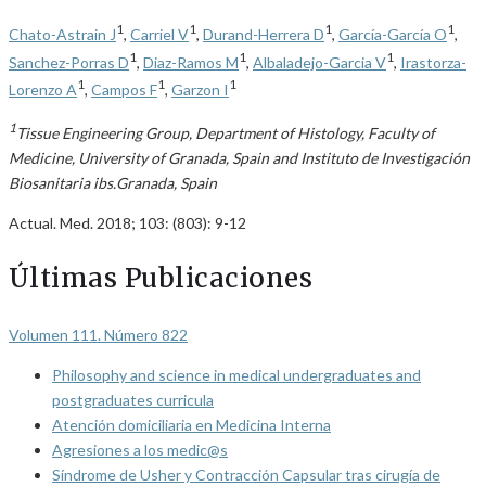
1
1
1
1
Chato-Astrain J
,
Carriel V
,
Durand-Herrera D
,
García-García O
,
1
1
1
Sanchez-Porras D
,
Diaz-Ramos M
,
Albaladejo-Garcia V
,
Irastorza-
1
1
1
Lorenzo A
,
Campos F
,
Garzon I
1
Tissue Engineering Group, Department of Histology, Faculty of
Medicine, University of Granada, Spain and Instituto de Investigación
Biosanitaria ibs.Granada, Spain
Actual. Med. 2018; 103: (803): 9-12
Últimas Publicaciones
Volumen 111. Número 822
Philosophy and science in medical undergraduates and
postgraduates curricula
Atención domiciliaria en Medicina Interna
Agresiones a los medic@s
Síndrome de Usher y Contracción Capsular tras cirugía de