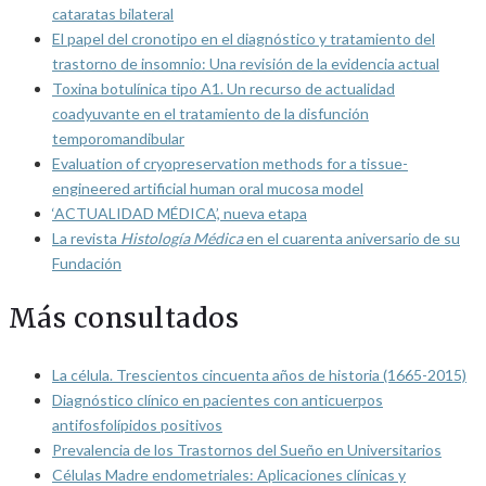
cataratas bilateral
El papel del cronotipo en el diagnóstico y tratamiento del
trastorno de insomnio: Una revisión de la evidencia actual
Toxina botulínica tipo A1. Un recurso de actualidad
coadyuvante en el tratamiento de la disfunción
temporomandibular
Evaluation of cryopreservation methods for a tissue-
engineered artificial human oral mucosa model
‘ACTUALIDAD MÉDICA’, nueva etapa
La revista
Histología Médica
en el cuarenta aniversario de su
Fundación
Más consultados
La célula. Trescientos cincuenta años de historia (1665-2015)
Diagnóstico clínico en pacientes con anticuerpos
antifosfolípidos positivos
Prevalencia de los Trastornos del Sueño en Universitarios
Células Madre endometriales: Aplicaciones clínicas y