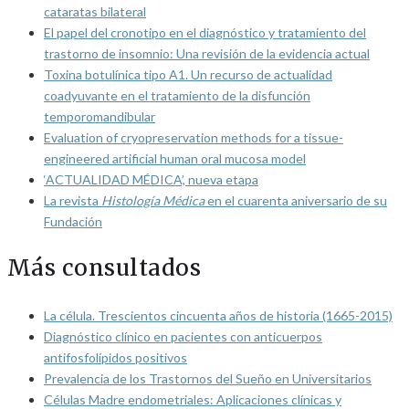
cataratas bilateral
El papel del cronotipo en el diagnóstico y tratamiento del
trastorno de insomnio: Una revisión de la evidencia actual
Toxina botulínica tipo A1. Un recurso de actualidad
coadyuvante en el tratamiento de la disfunción
temporomandibular
Evaluation of cryopreservation methods for a tissue-
engineered artificial human oral mucosa model
‘ACTUALIDAD MÉDICA’, nueva etapa
La revista
Histología Médica
en el cuarenta aniversario de su
Fundación
Más consultados
La célula. Trescientos cincuenta años de historia (1665-2015)
Diagnóstico clínico en pacientes con anticuerpos
antifosfolípidos positivos
Prevalencia de los Trastornos del Sueño en Universitarios
Células Madre endometriales: Aplicaciones clínicas y