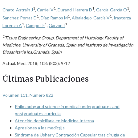
1
1
1
1
Chato-Astrain J
,
Carriel V
,
Durand-Herrera D
,
García-García O
,
1
1
1
Sanchez-Porras D
,
Diaz-Ramos M
,
Albaladejo-Garcia V
,
Irastorza-
1
1
1
Lorenzo A
,
Campos F
,
Garzon I
1
Tissue Engineering Group, Department of Histology, Faculty of
Medicine, University of Granada, Spain and Instituto de Investigación
Biosanitaria ibs.Granada, Spain
Actual. Med. 2018; 103: (803): 9-12
Últimas Publicaciones
Volumen 111. Número 822
Philosophy and science in medical undergraduates and
postgraduates curricula
Atención domiciliaria en Medicina Interna
Agresiones a los medic@s
Síndrome de Usher y Contracción Capsular tras cirugía de