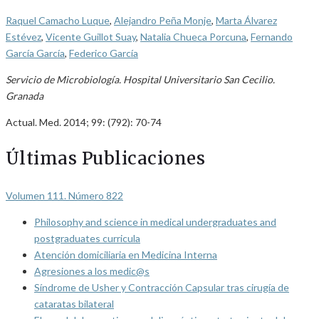
Raquel Camacho Luque
,
Alejandro Peña Monje
,
Marta Álvarez
Estévez
,
Vicente Guillot Suay
,
Natalia Chueca Porcuna
,
Fernando
García García
,
Federico García
Servicio de Microbiología. Hospital Universitario San Cecilio.
Granada
Actual. Med. 2014; 99: (792): 70-74
Últimas Publicaciones
Volumen 111. Número 822
Philosophy and science in medical undergraduates and
postgraduates curricula
Atención domiciliaria en Medicina Interna
Agresiones a los medic@s
Síndrome de Usher y Contracción Capsular tras cirugía de
cataratas bilateral