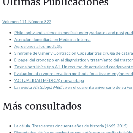
Últimas Publicaciones
Volumen 111. Número 822
Philosophy and science in medical undergraduates and postgrad
Atención domiciliaria en Medicina Interna
Agresiones a los medic@s
Síndrome de Usher y Contracción Capsular tras cirugía de catarat
El papel del cronotipo en el diagnóstico y tratamiento del trasto
Toxina botulínica tipo A1. Un recurso de actualidad coadyuvante
Evaluation of cryopreservation methods for a tissue-engineered 
‘ACTUALIDAD MÉDICA’, nueva etapa
La revista
Histología Médica
en el cuarenta aniversario de su Fu
Más consultados
La célula. Trescientos cincuenta años de historia (1665-2015)
Diagnóstico clínico en pacientes con anticuerpos antifosfolípido