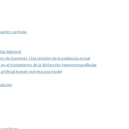
uates curricula
as bilateral
rno de insomnio: Una revisión de la evidencia actual
 en el tratamiento de la disfunción temporomandibular
artificial human oral mucosa model
ndación
s positivos