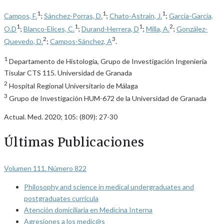
1
1
1
Campos, F.
;
Sánchez-Porras, D.
;
Chato-Astrain, J.
;
García-García,
1
1
1
2
O.D
;
Blanco-Elices, C.
;
Durand-Herrera, D
;
Milla, A.
;
González-
2
3
Quevedo, D.
;
Campos-Sánchez, A
.
1
Departamento de Histología, Grupo de Investigación Ingeniería
Tisular CTS 115. Universidad de Granada
2
Hospital Regional Universitario de Málaga
3
Grupo de Investigación HUM-672 de la Universidad de Granada
Actual. Med. 2020; 105: (809): 27-30
Últimas Publicaciones
Volumen 111. Número 822
Philosophy and science in medical undergraduates and
postgraduates curricula
Atención domiciliaria en Medicina Interna
Agresiones a los medic@s