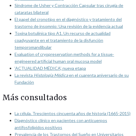
Síndrome de Usher y Contracción Capsular tras cirugía de
cataratas bilateral
El papel del cronotipo en el diagnóstico y tratamiento del
trastorno de insomnio: Una revisión de la evidencia actual
Toxina botulínica tipo A1. Un recurso de actualidad
coadyuvante en el tratamiento de la disfunción
temporomandibular
Evaluation of cryopreservation methods for a tissue-
engineered artificial human oral mucosa model
‘ACTUALIDAD MÉDICA’, nueva etapa
La revista
Histología Médica
en el cuarenta aniversario de su
Fundación
Más consultados
La célula. Trescientos cincuenta años de historia (1665-2015)
Diagnóstico clínico en pacientes con anticuerpos
antifosfolípidos positivos
Prevalencia de los Trastornos del Sueño en Universitarios