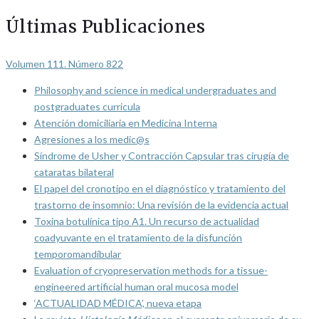
Últimas Publicaciones
Volumen 111. Número 822
Philosophy and science in medical undergraduates and
postgraduates curricula
Atención domiciliaria en Medicina Interna
Agresiones a los medic@s
Síndrome de Usher y Contracción Capsular tras cirugía de
cataratas bilateral
El papel del cronotipo en el diagnóstico y tratamiento del
trastorno de insomnio: Una revisión de la evidencia actual
Toxina botulínica tipo A1. Un recurso de actualidad
coadyuvante en el tratamiento de la disfunción
temporomandibular
Evaluation of cryopreservation methods for a tissue-
engineered artificial human oral mucosa model
‘ACTUALIDAD MÉDICA’, nueva etapa