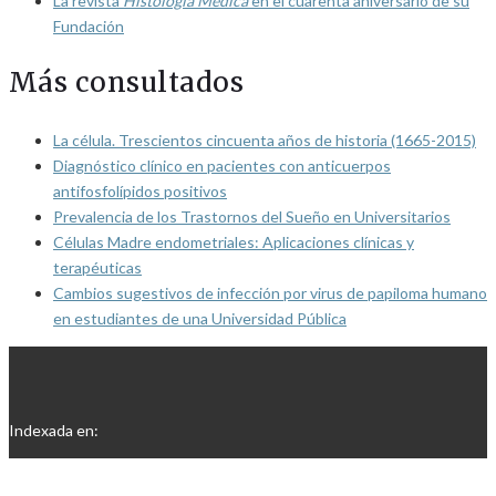
La revista
Histología Médica
en el cuarenta aniversario de su
Fundación
Más consultados
La célula. Trescientos cincuenta años de historia (1665-2015)
Diagnóstico clínico en pacientes con anticuerpos
antifosfolípidos positivos
Prevalencia de los Trastornos del Sueño en Universitarios
Células Madre endometriales: Aplicaciones clínicas y
terapéuticas
Cambios sugestivos de infección por virus de papiloma humano
en estudiantes de una Universidad Pública
Indexada en: