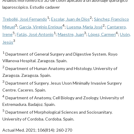
Análisis morfométrico 3D de colon aplicado a un abordaje quirúrgico
laparoscópico. Estudio cadaver
1
2
Trebollé, José Fernando
;
Escolar, Juan de Dios
;
Sánchez, Francisco
3
4
2
Miguel
;
García, Virginio Enrique
;
Luesma, María José
;
Cantarero,
5
1
3
4
Irene
;
Fatás, José Antonio
;
Maestre, Juan
;
López, Carmen
;
Usón,
3
Jesús
1
Department of General Surgery and Digestive System. Royo
Villanova Hospital. Zaragoza. Spain.
2
Department of Human Anatomy and Histology. University of
Zaragoza. Zaragoza. Spain.
3
Department of Surgery. Jesus Uson Minimally Invasive Surgery
Centre. Caceres. Spain.
4
Department of Anatomy, Cell Biology and Zoology. University of
Extremadura. Badajoz. Spain.
5
Department of Morphological Sciences and Sociosanitary.
University of Cordoba. Cordoba. Spain.
Actual Med. 2021; 106(814): 260-270