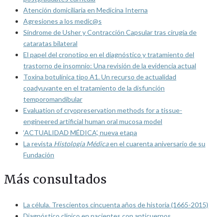
Atención domiciliaria en Medicina Interna
Agresiones a los medic@s
Síndrome de Usher y Contracción Capsular tras cirugía de
cataratas bilateral
El papel del cronotipo en el diagnóstico y tratamiento del
trastorno de insomnio: Una revisión de la evidencia actual
Toxina botulínica tipo A1. Un recurso de actualidad
coadyuvante en el tratamiento de la disfunción
temporomandibular
Evaluation of cryopreservation methods for a tissue-
engineered artificial human oral mucosa model
‘ACTUALIDAD MÉDICA’, nueva etapa
La revista
Histología Médica
en el cuarenta aniversario de su
Fundación
Más consultados
La célula. Trescientos cincuenta años de historia (1665-2015)
Diagnóstico clínico en pacientes con anticuerpos