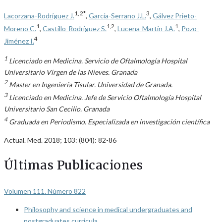
1, 2*
3
Lacorzana-Rodríguez J.
,
García-Serrano J.L.
,
Gálvez Prieto-
1
1,2
1
Moreno C.
,
Castillo-Rodríguez S.
,
Lucena-Martín J.A.
,
Pozo-
4
Jiménez I.
1
Licenciado en Medicina. Servicio de Oftalmología Hospital
Universitario Virgen de las Nieves. Granada
2
Master en Ingeniería Tisular. Universidad de Granada.
3
Licenciado en Medicina. Jefe de Servicio Oftalmología Hospital
Universitario San Cecilio. Granada
4
Graduada en Periodismo. Especializada en investigación científica
Actual. Med. 2018; 103: (804): 82-86
Últimas Publicaciones
Volumen 111. Número 822
Philosophy and science in medical undergraduates and
postgraduates curricula