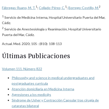
1
1
2
Fábregas-Ruano, M. T.
;
Collado-Pérez, C.
;
Borrego-Costillo, M.
1
Servicio de Medicina Interna, Hospital Universitario Puerta del Mar,
Cádiz.
2
Servicio de Anestesiología y Reanimación, Hospital Universitario
Puerta del Mar, Cádiz.
Actual. Med. 2020; 105 : (810): 108-113
Últimas Publicaciones
Volumen 111. Número 822
Philosophy and science in medical undergraduates and
postgraduates curricula
Atención domiciliaria en Medicina Interna
Agresiones a los medic@s
Síndrome de Usher y Contracción Capsular tras cirugía de
cataratas bilateral