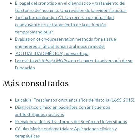
El papel del cronotipo en el diagnóstico y tratamiento del
trastorno de insomnio: Una revisión de la evidencia actual
Toxina botulínica tipo A1. Un recurso de actualidad
coadyuvante en el tratamiento de la disfunción
temporomandibular
Evaluation of cryopreservation methods for a tissue-
engineered artificial human oral mucosa model
‘ACTUALIDAD MÉDICA’, nueva etapa
La revista
Histología Médica
en el cuarenta aniversario de su
Fundación
Más consultados
La célula. Trescientos cincuenta años de historia (1665-2015)
Diagnóstico clínico en pacientes con anticuerpos
antifosfolípidos positivos
Prevalencia de los Trastornos del Sueño en Universitarios
Células Madre endometriales: Aplicaciones clínicas y
terapéuticas