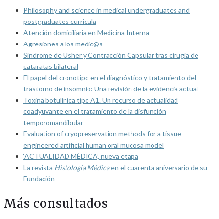
Philosophy and science in medical undergraduates and
postgraduates curricula
Atención domiciliaria en Medicina Interna
Agresiones a los medic@s
Síndrome de Usher y Contracción Capsular tras cirugía de
cataratas bilateral
El papel del cronotipo en el diagnóstico y tratamiento del
trastorno de insomnio: Una revisión de la evidencia actual
Toxina botulínica tipo A1. Un recurso de actualidad
coadyuvante en el tratamiento de la disfunción
temporomandibular
Evaluation of cryopreservation methods for a tissue-
engineered artificial human oral mucosa model
‘ACTUALIDAD MÉDICA’, nueva etapa
La revista
Histología Médica
en el cuarenta aniversario de su
Fundación
Más consultados