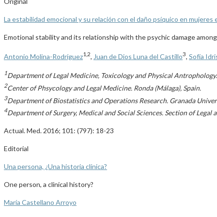
Original
La estabilidad emocional y su relación con el daño psíquico en mujeres
Emotional stability and its relationship with the psychic damage among
1,2
3
Antonio Molina-Rodríguez
,
Juan de Dios Luna del Castillo
,
Sofía Idri
1
Department of Legal Medicine, Toxicology and Physical Antrophology. 
2
Center of Phsycology and Legal Medicine. Ronda (Málaga), Spain.
3
Department of Biostatistics and Operations Research. Granada Univers
4
Department of Surgery, Medical and Social Sciences. Section of Legal 
Actual. Med. 2016; 101: (797): 18-23
Editorial
Una persona, ¿Una historia clínica?
One person, a clinical history?
María Castellano Arroyo