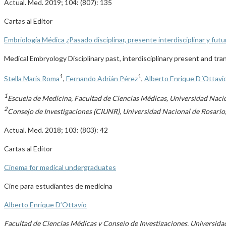
Actual. Med. 2019; 104: (807): 135
Cartas al Editor
Embriología Médica ¿Pasado disciplinar, presente interdisciplinar y futu
Medical Embryology Disciplinary past, interdisciplinary present and tran
1
1
Stella Maris Roma
,
Fernando Adrián Pérez
,
Alberto Enrique D´Ottavi
1
Escuela de Medicina, Facultad de Ciencias Médicas, Universidad Nacio
2
Consejo de Investigaciones (CIUNR), Universidad Nacional de Rosario,
Actual. Med. 2018; 103: (803): 42
Cartas al Editor
Cinema for medical undergraduates
Cine para estudiantes de medicina
Alberto Enrique D’Ottavio
Facultad de Ciencias Médicas y Consejo de Investigaciones, Universida