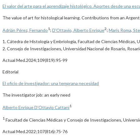
El valor del arte para el aprendizaje histológico. Aportes desde una es
The value of art for histological learning. Contributions from an Argen
1
2
Adrián Pérez, Fernando
;
D’Ottavio, Alberto Enrique
;
Maris Roma, Ste
1. Cátedra de Histología y Embriología, Facultad de Ciencias Médicas, U
2. Consejo de Investigaciones, Universidad Nacional de Rosario, Rosari
Actual Med.2024;109(819):95-99
Editorial
El oficio de investigador: una temprana necesidad
The investigator job: an early need
1
Alberto Enrique D’Ottavio Cattani
1
Facultad de Ciencias Médicas y Consejo de Investigaciones, Universid
Actual Med.2022;107(816):75-76