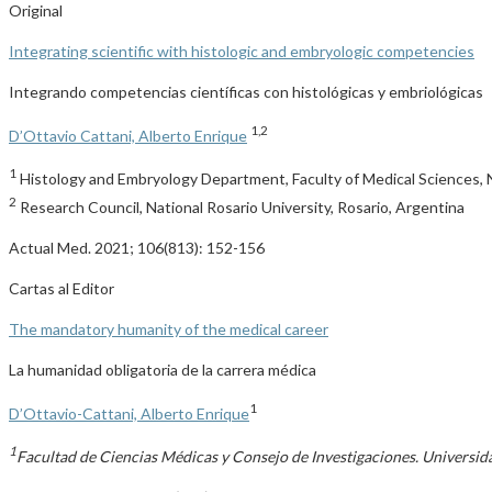
Original
Integrating scientific with histologic and embryologic competencies
Integrando competencias científicas con histológicas y embriológicas
1,2
D’Ottavio Cattani, Alberto Enrique
1
Histology and Embryology Department, Faculty of Medical Sciences, Na
2
Research Council, National Rosario University, Rosario, Argentina
Actual Med. 2021; 106(813): 152-156
Cartas al Editor
The mandatory humanity of the medical career
La humanidad obligatoria de la carrera médica
1
D’Ottavio-Cattani, Alberto Enrique
1
Facultad de Ciencias Médicas y Consejo de Investigaciones. Universid