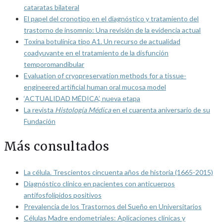
cataratas bilateral
El papel del cronotipo en el diagnóstico y tratamiento del
trastorno de insomnio: Una revisión de la evidencia actual
Toxina botulínica tipo A1. Un recurso de actualidad
coadyuvante en el tratamiento de la disfunción
temporomandibular
Evaluation of cryopreservation methods for a tissue-
engineered artificial human oral mucosa model
‘ACTUALIDAD MÉDICA’, nueva etapa
La revista
Histología Médica
en el cuarenta aniversario de su
Fundación
Más consultados
La célula. Trescientos cincuenta años de historia (1665-2015)
Diagnóstico clínico en pacientes con anticuerpos
antifosfolípidos positivos
Prevalencia de los Trastornos del Sueño en Universitarios
Células Madre endometriales: Aplicaciones clínicas y