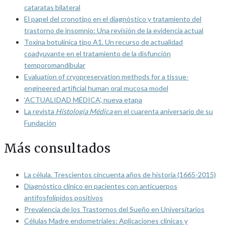
cataratas bilateral
El papel del cronotipo en el diagnóstico y tratamiento del
trastorno de insomnio: Una revisión de la evidencia actual
Toxina botulínica tipo A1. Un recurso de actualidad
coadyuvante en el tratamiento de la disfunción
temporomandibular
Evaluation of cryopreservation methods for a tissue-
engineered artificial human oral mucosa model
‘ACTUALIDAD MÉDICA’, nueva etapa
La revista
Histología Médica
en el cuarenta aniversario de su
Fundación
Más consultados
La célula. Trescientos cincuenta años de historia (1665-2015)
Diagnóstico clínico en pacientes con anticuerpos
antifosfolípidos positivos
Prevalencia de los Trastornos del Sueño en Universitarios
Células Madre endometriales: Aplicaciones clínicas y