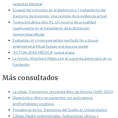
cataratas bilateral
El papel del cronotipo en el diagnóstico y tratamiento del
trastorno de insomnio: Una revisión de la evidencia actual
Toxina botulínica tipo A1. Un recurso de actualidad
coadyuvante en el tratamiento de la disfunción
temporomandibular
Evaluation of cryopreservation methods for a tissue-
engineered artificial human oral mucosa model
‘ACTUALIDAD MÉDICA’, nueva etapa
La revista
Histología Médica
en el cuarenta aniversario de su
Fundación
Más consultados
La célula. Trescientos cincuenta años de historia (1665-2015)
Diagnóstico clínico en pacientes con anticuerpos
antifosfolípidos positivos
Prevalencia de los Trastornos del Sueño en Universitarios
Células Madre endometriales: Aplicaciones clínicas y