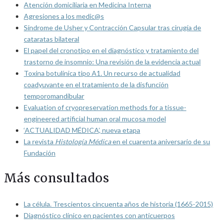
Atención domiciliaria en Medicina Interna
Agresiones a los medic@s
Síndrome de Usher y Contracción Capsular tras cirugía de
cataratas bilateral
El papel del cronotipo en el diagnóstico y tratamiento del
trastorno de insomnio: Una revisión de la evidencia actual
Toxina botulínica tipo A1. Un recurso de actualidad
coadyuvante en el tratamiento de la disfunción
temporomandibular
Evaluation of cryopreservation methods for a tissue-
engineered artificial human oral mucosa model
‘ACTUALIDAD MÉDICA’, nueva etapa
La revista
Histología Médica
en el cuarenta aniversario de su
Fundación
Más consultados
La célula. Trescientos cincuenta años de historia (1665-2015)
Diagnóstico clínico en pacientes con anticuerpos