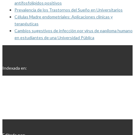
antifosfolípidos positivos
Prevalencia de los Trastornos del Sueño en Universitarios
Células Madre endometriales: Aplicaciones clínicas y
terapéuticas
Cambios sugestivos de infección por virus de papiloma humano
en estudiantes de una Universidad Pública
Indexada en:
Editado por: