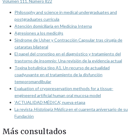
Volumen 111. Número 822
Philosophy and science in medical undergraduates and
postgraduates curricula
Atención domiciliaria en Medicina Interna
Agresiones a los medic@s
Síndrome de Usher y Contracción Capsular tras cirugía de
cataratas bilateral
El papel del cronotipo en el diagnóstico y tratamiento del
trastorno de insomnio: Una revisión de la evidencia actual
Toxina botulínica tipo A1. Un recurso de actualidad
coadyuvante en el tratamiento de la disfunción
temporomandibular
Evaluation of cryopreservation methods for a tissue-
engineered artificial human oral mucosa model
‘ACTUALIDAD MÉDICA’, nueva etapa
La revista
Histología Médica
en el cuarenta aniversario de su
Fundación
Más consultados