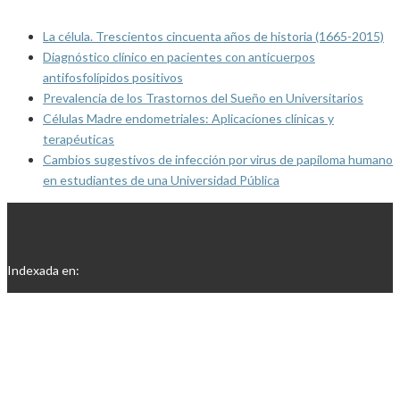
La célula. Trescientos cincuenta años de historia (1665-2015)
Diagnóstico clínico en pacientes con anticuerpos
antifosfolípidos positivos
Prevalencia de los Trastornos del Sueño en Universitarios
Células Madre endometriales: Aplicaciones clínicas y
terapéuticas
Cambios sugestivos de infección por virus de papiloma humano
en estudiantes de una Universidad Pública
Indexada en: