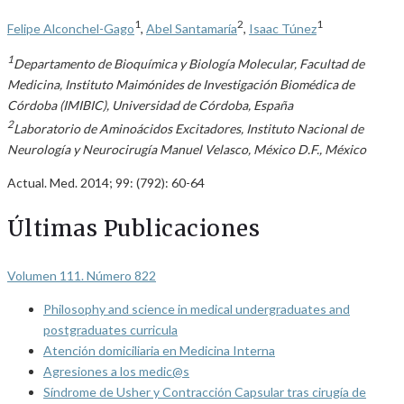
1
2
1
Felipe Alconchel-Gago
,
Abel Santamaría
,
Isaac Túnez
1
Departamento de Bioquímica y Biología Molecular, Facultad de
Medicina, Instituto Maimónides de Investigación Biomédica de
Córdoba (IMIBIC), Universidad de Córdoba, España
2
Laboratorio de Aminoácidos Excitadores, Instituto Nacional de
Neurología y Neurocirugía Manuel Velasco, México D.F., México
Actual. Med. 2014; 99: (792): 60-64
Últimas Publicaciones
Volumen 111. Número 822
Philosophy and science in medical undergraduates and
postgraduates curricula
Atención domiciliaria en Medicina Interna
Agresiones a los medic@s
Síndrome de Usher y Contracción Capsular tras cirugía de