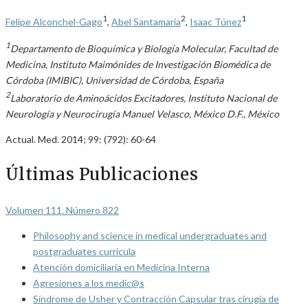
1
2
1
Felipe Alconchel-Gago
,
Abel Santamaría
,
Isaac Túnez
1
Departamento de Bioquímica y Biología Molecular, Facultad de
Medicina, Instituto Maimónides de Investigación Biomédica de
Córdoba (IMIBIC), Universidad de Córdoba, España
2
Laboratorio de Aminoácidos Excitadores, Instituto Nacional de
Neurología y Neurocirugía Manuel Velasco, México D.F., México
Actual. Med. 2014; 99: (792): 60-64
Últimas Publicaciones
Volumen 111. Número 822
Philosophy and science in medical undergraduates and
postgraduates curricula
Atención domiciliaria en Medicina Interna
Agresiones a los medic@s
Síndrome de Usher y Contracción Capsular tras cirugía de