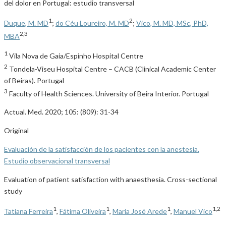
del dolor en Portugal: estudio transversal
1
2
Duque, M. MD
;
do Céu Loureiro, M. MD
;
Vico, M. MD, MSc, PhD,
2,3
MBA
1
Vila Nova de Gaia/Espinho Hospital Centre
2
Tondela-Viseu Hospital Centre – CACB (Clinical Academic Center
of Beiras). Portugal
3
Faculty of Health Sciences. University of Beira Interior. Portugal
Actual. Med. 2020; 105: (809): 31-34
Original
Evaluación de la satisfacción de los pacientes con la anestesia.
Estudio observacional transversal
Evaluation of patient satisfaction with anaesthesia. Cross-sectional
study
1
1
1
1,2
Tatiana Ferreira
,
Fátima Oliveira
,
Maria José Arede
,
Manuel Vico