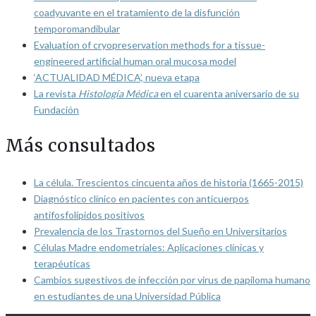
coadyuvante en el tratamiento de la disfunción
temporomandibular
Evaluation of cryopreservation methods for a tissue-
engineered artificial human oral mucosa model
‘ACTUALIDAD MÉDICA’, nueva etapa
La revista
Histología Médica
en el cuarenta aniversario de su
Fundación
Más consultados
La célula. Trescientos cincuenta años de historia (1665-2015)
Diagnóstico clínico en pacientes con anticuerpos
antifosfolípidos positivos
Prevalencia de los Trastornos del Sueño en Universitarios
Células Madre endometriales: Aplicaciones clínicas y
terapéuticas
Cambios sugestivos de infección por virus de papiloma humano
en estudiantes de una Universidad Pública