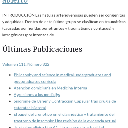
abierto
INTRODUCCIÓN Las fistulas arteriovenosas pueden ser congénitas
y adquiridas. Dentro de este último grupo se clasifican en traumáticas
(causadas por heridas penetrantes y traumatismos contusos) y
iatrogénicas (por intentos de…
Últimas Publicaciones
Volumen 111. Número 822
Philosophy and science in medical undergraduates and
postgraduates curricula
Atención domiciliaria en Medicina Interna
Agresiones a los medic@s
Síndrome de Usher y Contracción Capsular tras cirugía de
cataratas bilateral
El papel del cronotipo en el diagnóstico y tratamiento del
trastorno de insomnio: Una revisión de la evidencia actual
Toxina botulínica tipo A1. Un recurso de actualidad