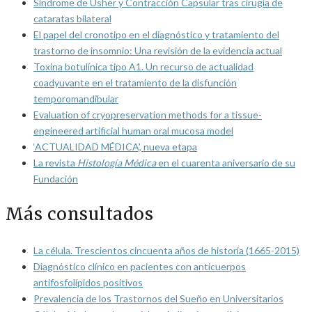
Síndrome de Usher y Contracción Capsular tras cirugía de
cataratas bilateral
El papel del cronotipo en el diagnóstico y tratamiento del
trastorno de insomnio: Una revisión de la evidencia actual
Toxina botulínica tipo A1. Un recurso de actualidad
coadyuvante en el tratamiento de la disfunción
temporomandibular
Evaluation of cryopreservation methods for a tissue-
engineered artificial human oral mucosa model
‘ACTUALIDAD MÉDICA’, nueva etapa
La revista
Histología Médica
en el cuarenta aniversario de su
Fundación
Más consultados
La célula. Trescientos cincuenta años de historia (1665-2015)
Diagnóstico clínico en pacientes con anticuerpos
antifosfolípidos positivos
Prevalencia de los Trastornos del Sueño en Universitarios