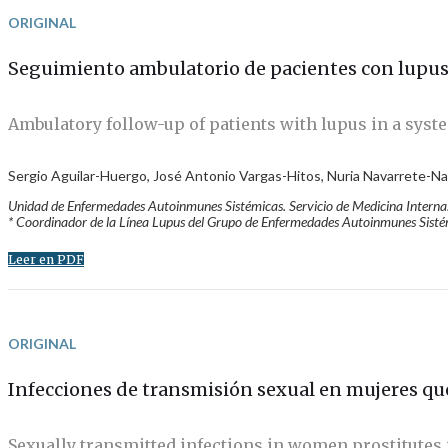
ORIGINAL
Seguimiento ambulatorio de pacientes con lupu
Ambulatory follow-up of patients with lupus in a sys
Sergio Aguilar-Huergo, José Antonio Vargas-Hitos, Nuria Navarrete-N
Unidad de Enfermedades Autoinmunes Sistémicas. Servicio de Medicina Interna.
* Coordinador de la Línea Lupus del Grupo de Enfermedades Autoinmunes Sisté
Leer en PDF
ORIGINAL
Infecciones de transmisión sexual en mujeres que
Sexually transmitted infections in women prostitutes