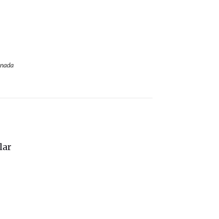
anada
lar