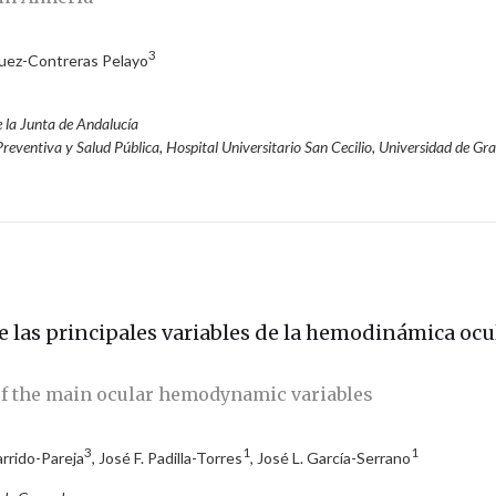
3
guez-Contreras Pelayo
e la Junta de Andalucía
eventiva y Salud Pública, Hospital Universitario San Cecilio, Universidad de Gr
e las principales variables de la hemodinámica ocu
of the main ocular hemodynamic variables
3
1
1
arrido-Pareja
, José F. Padilla-Torres
, José L. García-Serrano