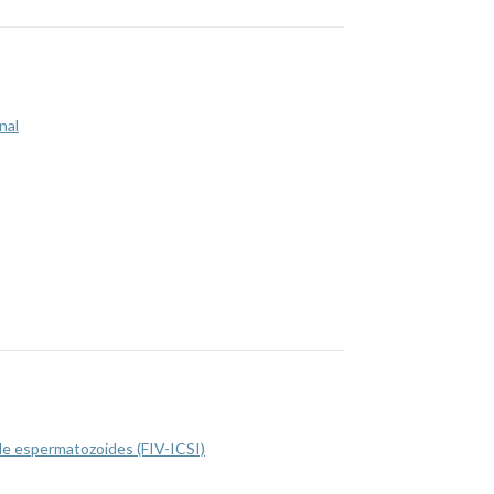
nal
 de espermatozoides (FIV-ICSI)