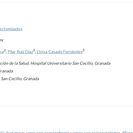
gectomizados
my
2
3
3
ra
,
Pilar Ruiz Díaz
,
Eloisa Casado Fernández
ión de la Salud. Hospital Universitario San Cecilio, Granada
Granada
 San Cecilio. Granada
ía dual grave, unos con esquizofrenia y otros con psicopatologías difer