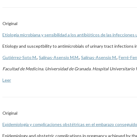
Original
Etiología microbiana y sensibilidad a los antibióticos de las infecciones
Etiology and susceptbility to antimicrobials of urinary tract infections i
Gutiérrez-Soto M.
,
Salinas-Asensio M.M.
,
Salinas-Asensio M.
,
Ferré-Fer
Facultad de Medicina. Universidad de Granada. Hospital Universitario 
Leer
Original
Epidemiología y complicaciones obstétricas en el embarazo conseguido 
Epidemiology and obstetric complications in pregnancy achieved by the 