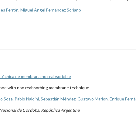
hes Ferrón
,
Miguel Ángel Fernández Soriano
on técnica de membrana no reabsorbible
awbone with non reabsorbing membrane technique
co Sosa
,
Pablo Naldini
,
Sebastián Méndez
,
Gustavo Marion
,
Enrique Fern
d Nacional de Córdoba, República Argentina