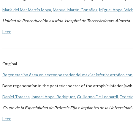
María del Mar Martín Moya
,
Manuel Martín González
,
Miguel Ángel Vilc
Unidad de Reproducción asistida. Hospital de Torrecárdenas. Almería
Leer
Original
Regeneración ósea en sector posterior del maxilar inferior atrófico c
Bone regeneration in the posterior sector of the atrophic inferior j
Daniel Torassa
,
Ismael Ángel Rodríguez
,
Guillermo De Leonardi
,
Federi
Grupo de la Especialidad de Prótesis Fija e Implantes de la Universida
Leer