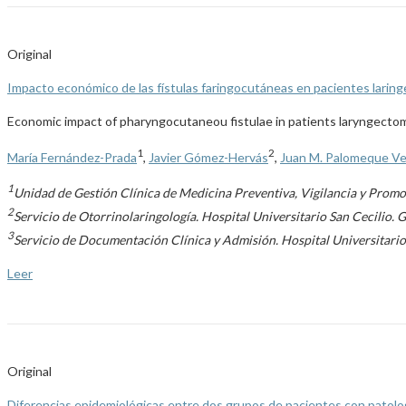
Original
Impacto económico de las fístulas faringocutáneas en pacientes larin
Economic impact of pharyngocutaneou fistulae in patients laryngecto
1
2
María Fernández-Prada
,
Javier Gómez-Hervás
,
Juan M. Palomeque Ve
1
Unidad de Gestión Clínica de Medicina Preventiva, Vigilancia y Promoc
2
Servicio de Otorrinolaringología. Hospital Universitario San Cecilio. 
3
Servicio de Documentación Clínica y Admisión. Hospital Universitario
Leer
Original
Diferencias epidemiológicas entre dos grupos de pacientes con patolog