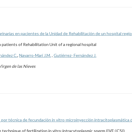
 urinarias en pacientes de la Unidad de Rehabilitación de un hospital regio
n patients of Rehabilitation Unit of a regional hospital
nández C.
,
Navarro-Marí J.M.
,
Gutiérrez- Fernández J.
Virgen de las Nieves
por técnica de fecundación in vitro-microinyección intracitoplasmática
technique of fertilization in vitro-intracytoplasmic sperm (IVF-ICSI)