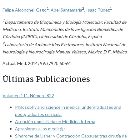
1
2
1
Felipe Alconchel-Gago
,
Abel Santamaría
,
Isaac Túnez
1
Departamento de Bioquímica y Biología Molecular, Facultad de
Medicina, Instituto Maimónides de Investigación Biomédica de
Córdoba (IMIBIC), Universidad de Córdoba, España
2
Laboratorio de Aminoácidos Excitadores, Instituto Nacional de
Neurología y Neurocirugía Manuel Velasco, México D.F., México
Actual. Med. 2014; 99: (792): 60-64
Últimas Publicaciones
Volumen 111. Número 822
Philosophy and science in medical undergraduates and
postgraduates curricula
Atención domiciliaria en Medicina Interna
Agresiones a los medic@s
Síndrome de Usher y Contracción Capsular tras cirugía de