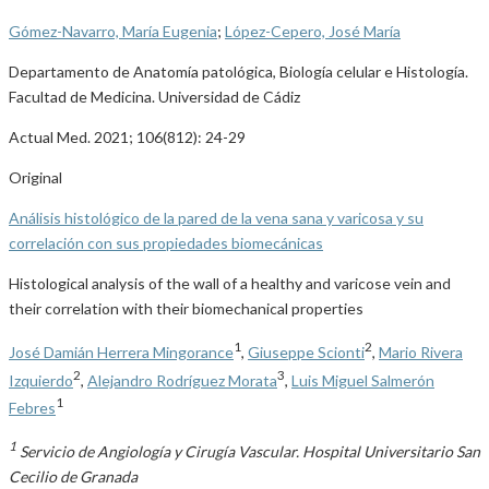
Gómez-Navarro, María Eugenia
;
López-Cepero, José María
Departamento de Anatomía patológica, Biología celular e Histología.
Facultad de Medicina. Universidad de Cádiz
Actual Med. 2021; 106(812): 24-29
Original
Análisis histológico de la pared de la vena sana y varicosa y su
correlación con sus propiedades biomecánicas
Histological analysis of the wall of a healthy and varicose vein and
their correlation with their biomechanical properties
1
2
José Damián Herrera Mingorance
,
Giuseppe Scionti
,
Mario Rivera
2
3
Izquierdo
,
Alejandro Rodríguez Morata
,
Luis Miguel Salmerón
1
Febres
1
Servicio de Angiología y Cirugía Vascular. Hospital Universitario San
Cecilio de Granada