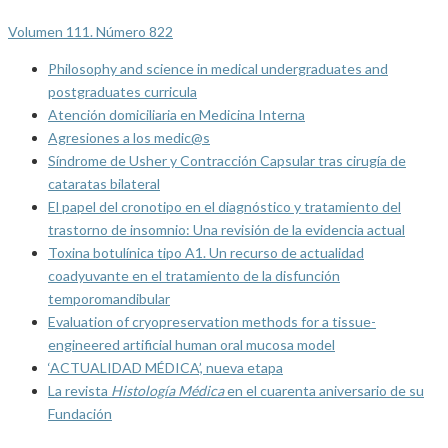
Volumen 111. Número 822
Philosophy and science in medical undergraduates and
postgraduates curricula
Atención domiciliaria en Medicina Interna
Agresiones a los medic@s
Síndrome de Usher y Contracción Capsular tras cirugía de
cataratas bilateral
El papel del cronotipo en el diagnóstico y tratamiento del
trastorno de insomnio: Una revisión de la evidencia actual
Toxina botulínica tipo A1. Un recurso de actualidad
coadyuvante en el tratamiento de la disfunción
temporomandibular
Evaluation of cryopreservation methods for a tissue-
engineered artificial human oral mucosa model
‘ACTUALIDAD MÉDICA’, nueva etapa
La revista
Histología Médica
en el cuarenta aniversario de su
Fundación