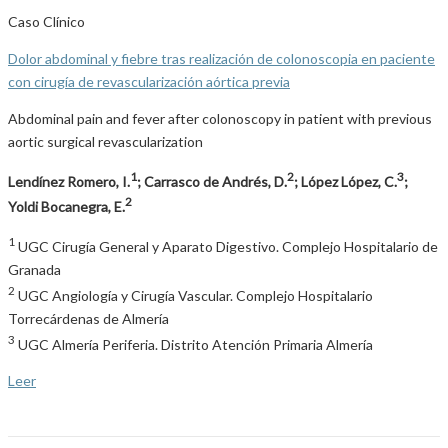
Caso Clínico
Dolor abdominal y fiebre tras realización de colonoscopia en paciente
con cirugía de revascularización aórtica previa
Abdominal pain and fever after colonoscopy in patient with previous
aortic surgical revascularization
1
2
3
Lendínez Romero, I.
; Carrasco de Andrés, D.
; López López, C.
;
2
Yoldi Bocanegra, E.
1
UGC Cirugía General y Aparato Digestivo. Complejo Hospitalario de
Granada
2
UGC Angiología y Cirugía Vascular. Complejo Hospitalario
Torrecárdenas de Almería
3
UGC Almería Periferia. Distrito Atención Primaria Almería
Leer