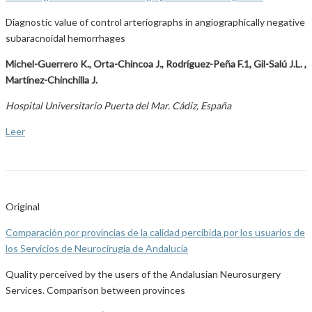
Diagnostic value of control arteriographs in angiographically negative
subaracnoidal hemorrhages
Michel-Guerrero K., Orta-Chincoa J., Rodríguez-Peña F.1, Gil-Salú J.L. ,
Martínez-Chinchilla J.
Hospital Universitario Puerta del Mar. Cádiz, España
Leer
Original
Comparación por provincias de la calidad percibida por los usuarios de
los Servicios de Neurocirugía de Andalucía
Quality perceived by the users of the Andalusian Neurosurgery
Services. Comparison between provinces